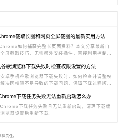
le Chrome截取长图和网页全屏截图的最新实用方法
le Chrome如何捕获完整长页面资料？本文分享最新自
页全屏截取技巧，无需额外安装插件，直接利用控制台
效实现长图捕获，是整理资料的得力助手。
机谷歌浏览器下载失败时检查权限设置的方法
绍安卓手机谷歌浏览器下载失败时，如何检查并调整权
，解决因权限不足导致的下载问题，保障下载过程顺
le Chrome下载任务失败无法重新启动怎么办
le Chrome下载任务失败且无法重新启动，清理下载缓
置浏览器设置后重新下载。
承担责任。