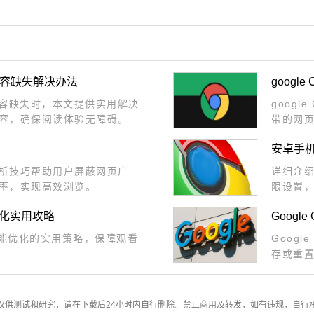
件内容缺失解决办法
goog
件内容缺失时，本文提供实用解决
goog
容，确保阅读体验无障碍。
带的网
工具高
安卓手
析技巧帮助用户屏蔽网页广
详细介
率，实现高效浏览。
限设置
利。
优化实用攻略
Goog
性能优化的实用策略，保障观看
Goog
存或重
仅供测试和研究，请在下载后24小时内自行删除。禁止商用及转发，如有违规，自行