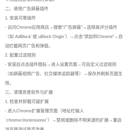
二、使用广告屏蔽插件
1. 安装可靠插件
- 访问Chrome应用商店→搜索“广告屏蔽”→选择高评分插件
（如`AdBlock`或`uBlock Origin`）→点击“添加到Chrome”→自
动拦截网页广告和弹窗。
2. 配置过滤规则
- 安装后点击插件图标→进入设置页面→可自定义过滤规则
（如屏蔽视频广告、社交媒体追踪器等）→保存并刷新页面生
效。
三、清理恶意软件与扩展
1. 检查并卸载可疑扩展
- 进入Chrome扩展管理页面（地址栏输入
`chrome://extensions/`）→禁用或删除不明来源的扩展→重启
浏览器测试是否改善。