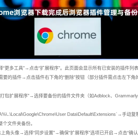
选择“更多工具”→点击“扩展程序”。此页面会显示所有已安装的插件
不需要的插件→点击插件右下角的“删除”按钮（部分插件需点击左下
包扩展程序”→选择要备份的插件文件夹（如Adblock、Grammarl
.\Local\Google\Chrome\User Data\Default\Exte
整个文件夹备份。
点击右上角头像→选择“同步设置”→确保“扩展程序”选项已开启→点击“