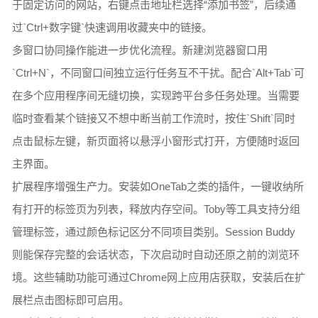
于固定访问的网站，右键点击地址栏选择“添加书签”，后续通
过`Ctrl+数字键`快速调用收藏夹中的链接。
多窗口协同操作能进一步优化流程。新建浏览器窗口用
`Ctrl+N`，不同窗口间独立运行任务互不干扰。配合`Alt+Tab`可
在多个应用程序间无缝切换，实现跨平台多任务处理。当需要
临时查看某个链接又不想中断当前工作流时，按住`Shift`同时
点击鼠标左键，新页面将以悬浮小窗形式打开，方便随时返回
主界面。
扩展程序增强生产力。安装如OneTab之类的插件，一键收纳所
有打开的标签页为列表，释放内存空间。Toby等工具支持分组
管理标签，通过颜色标记区分不同项目类别。Session Buddy
则能保存完整的会话状态，下次启动时自动还原之前的浏览环
境。这些辅助功能可通过Chrome网上应用店获取，安装后在扩
展栏点击图标即可启用。