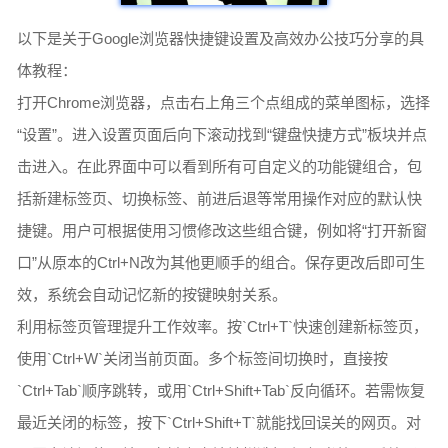
以下是关于Google浏览器快捷键设置及高效办公技巧分享的具
体教程：
打开Chrome浏览器，点击右上角三个点组成的菜单图标，选择
“设置”。进入设置页面后向下滚动找到“键盘快捷方式”板块并点
击进入。在此界面中可以看到所有可自定义的功能键组合，包
括新建标签页、切换标签、前进后退等常用操作对应的默认快
捷键。用户可根据使用习惯修改这些组合键，例如将“打开新窗
口”从原本的Ctrl+N改为其他更顺手的组合。保存更改后即可生
效，系统会自动记忆新的按键映射关系。
利用标签页管理提升工作效率。按`Ctrl+T`快速创建新标签页，
使用`Ctrl+W`关闭当前页面。多个标签间切换时，直接按
`Ctrl+Tab`顺序跳转，或用`Ctrl+Shift+Tab`反向循环。若需恢复
最近关闭的标签，按下`Ctrl+Shift+T`就能找回误关的网页。对