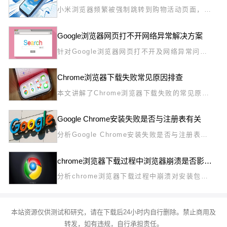
小米浏览器频繁被强制跳转到购物活动页面，是
恶意应用关联导致的。教您如何通过系统级应用
权限封杀跳转指令，彻底切断所有强制导流路
Google浏览器网页打不开网络异常解决方案
径，保障您的正常使用。
针对Google浏览器网页打不开及网络异常问
题，提供高效的排查与修复方案，帮助用户快速
恢复正常浏览体验。
Chrome浏览器下载失败常见原因排查
本文讲解了Chrome浏览器下载失败的常见原因
及其排查方法，帮助用户快速诊断并修复下载问
题，提高下载成功率。
Google Chrome安装失败是否与注册表有关
分析Google Chrome安装失败是否与注册表设
置有关，提供注册表修复和排查方案，帮助用户
顺利安装浏览器。
chrome浏览器下载过程中浏览器崩溃是否影响文件完整性
分析chrome浏览器下载过程中崩溃对安装包文
件完整性的影响，提醒用户注意检查文件完整
性，避免因损坏文件导致安装失败。
本站资源仅供测试和研究，请在下载后24小时内自行删除。禁止商用及
转发，如有违规，自行承担责任。