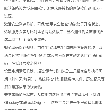
检查相机、麦克风、地理位置等敏感设备的访问权限。建议将
默认策略设为“询问每次”，避免未经授权的网站擅自调用这些
资源。
激活安全浏览防护。确保“使用安全检查”功能处于开启状态，
这项服务会实时比对恶意网站数据库，当检测到钓鱼链接或含
病毒网页时主动发出警告。
规范密码保存规则。前往“自动填充”区域的密码管理模块，取
消勾选“提供保存密码建议”或设置为仅在主动确认时存储新密
码，降低账号被盗风险。
设置定期清理机制。通过“清除浏览数据”工具设定自动执行周
期（如每天/每周），系统将按计划删除缓存文件、历史记录等
潜在暴露信息的残留物。
安装辅助扩展程序。从应用商店添加广告拦截类插件（例如
Ghostery或uBlockOrigin），这些工具能进一步屏蔽追踪脚本