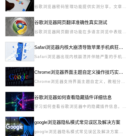
谷歌浏览器密码管理功能提供实测分享，文章讲
解存储、同步及安全操作方法，帮助用户高效管
理密码并保障账号安全。
谷歌浏览器网页翻译准确性真实测试
谷歌浏览器网页翻译功能在多语言浏览中表现如
何？本文通过真实测试分析翻译准确性与适用场
景，帮助用户选择合适使用策略，提高网页阅读
Safari浏览器内核大崩溃导致苹果手机疯狂发烫如何自查
效率。
Safari浏览器出现内核崩溃并伴随严重的手机发
烫，往往是由于网页渲染异常导致的。通过系统
排查与缓存清理，能够定位并解决导致发烫的根
Chrome浏览器界面主题自定义操作技巧实用分享
源，恢复设备正常运行。
Chrome浏览器支持界面主题自定义，教程分享
操作技巧，解析个性化设置与布局优化方法，帮
助用户打造舒适的浏览环境。
谷歌浏览器如何查看隐藏插件详细信息
学习如何查看谷歌浏览器中的隐藏插件信息，帮
助您管理插件并解决相关问题。
google浏览器隐私模式常见误区及解决方案
google浏览器隐私模式常见误区及解决方案通