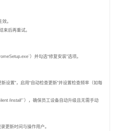
后生效。
动结束后再重试。
hromeSetup.exe`）并勾选“修复安装”选项。
e” > “更新设置”，启用“自动检查更新”并设置检查频率（如每
ist "/silent /install"`），确保员工设备自动升级且无需手动
unk）记录更新时间与操作用户。