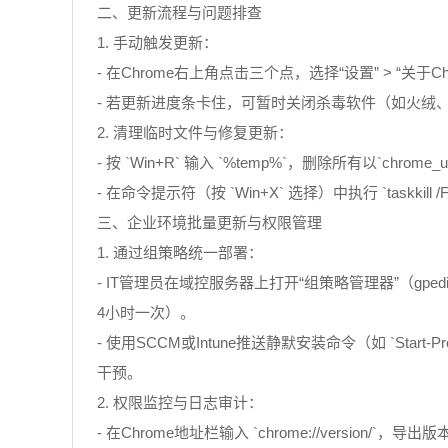
二、更新流程与问题排查
1. 手动触发更新：
- 在Chrome右上角点击三个点，选择“设置” > “
- 若更新进度条卡住，可暂时关闭杀毒软件（如火绒、3
2. 清理临时文件与修复更新：
- 按 `Win+R` 输入 `%temp%`，删除所有以`chrome_u
- 在命令提示符（按 `Win+X` 选择）中执行 `taskkil
三、企业环境批量更新与权限管理
1. 通过组策略统一部署：
- IT管理员在域控服务器上打开“组策略管理器”（gpedit
4小时一次）。
- 使用SCCM或Intune推送静默安装命令（如 `Start-Process 
干预。
2. 权限监控与日志审计：
- 在Chrome地址栏输入 `chrome://version/