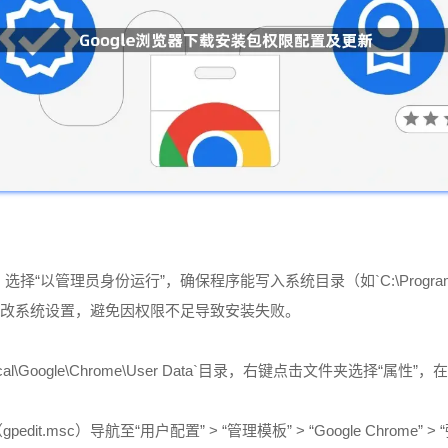
），选择“以管理员身份运行”，确保程序能写入系统目录（如`C:\Program Fil
许更改系统设置，避免因权限不足导致安装失败。
a\Local\Google\Chrome\User Data`目录，右键点击文件夹
t.msc）导航至“用户配置” > “管理模板” > “Google Chro