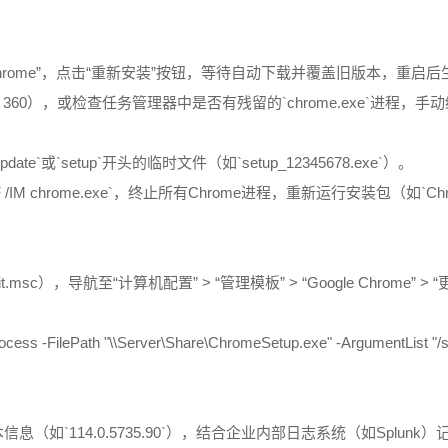
关于Chrome”，点击“重新安装”按钮，等待自动下载并覆盖旧版本，重启
60），或检查任务管理器中是否有残留的`chrome.exe`进程，手
pdate`或`setup`开头的临时文件（如`setup_12345678.exe`）。
l /F /IM chrome.exe`，终止所有Chrome进程，重新运行安装包（如`C
.msc），导航至“计算机配置” > “管理模板” > “Google Chrom
-FilePath "\\Server\Share\ChromeSetup.exe" -ArgumentL
`，导出版本信息（如`114.0.5735.90`），结合企业内部日志系统（如Spl