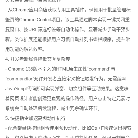
- 从Chrome应用商店获取专用工具插件，例如用于批量管理标
签页的Chrome Control项目。该工具通过脚本实现一键关闭重
复窗口、按URL筛选标签等自动化操作，显著减少手动干预步
骤。类似扩展还能根据用户习惯自动排列书签栏顺序，提升常
用功能的触达效率。
4. 开发者新属性降低交互复杂度
- Chrome 135版本引入的HTML原生属性`command`与
`commandfor`允许开发者直接定义按钮触发行为，无需编写
JavaScript代码即可实现弹窗、切换组件等互动效果。这意味
着网页设计者能创建更直观的操作路径，用户点击特定元素时
系统会自动处理后续流程，减少冗余确认环节。
5. 快捷指令加速高频动作执行
- 配合键盘快捷键组合使用预设动作，比如Ctrl+F快速调出搜索
框、空格键向下滚动页面等。对于重复性任务，还可录制宏命