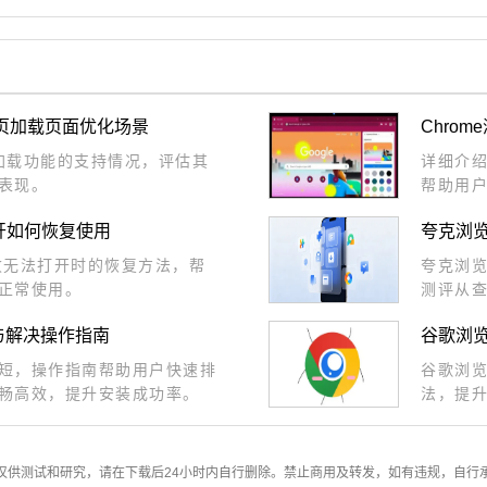
分页加载页面优化场景
Chro
页加载功能的支持情况，评估其
详细介绍
表现。
帮助用
打开如何恢复使用
夸克浏
失败无法打开时的恢复方法，帮
夸克浏
正常使用。
测评从
体选出
与解决操作指南
谷歌浏
短，操作指南帮助用户快速排
谷歌浏
畅高效，提升安装成功率。
法，提
仅供测试和研究，请在下载后24小时内自行删除。禁止商用及转发，如有违规，自行