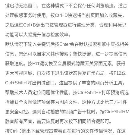
键启动无痕窗口，在这种模式下不会保存任何浏览痕迹，适合
处理敏感事务时使用。按Ctrl+D快速将当前页面加入收藏夹，
之后通过Ctrl+B调出书签管理器进行整理分类，合理利用标记
功能可以大幅提升信息检索效率。
默认情况下输入关键词后按Enter会在默认搜索引擎中查找相关
信息，您还可以自定义其他搜索引擎快捷键，进一步提高信息
获取速度。按F11键切换至全屏模式隐藏无关界面元素，获得
更大可视区域，再次按下退出该状态恢复正常布局。按F12或
Ctrl+Shift+I呼出调试窗口，这里提供了丰富的网页分析工具，
帮助技术人员定位问题优化性能。按Ctrl+Shift+P打印预览后选
择捕获全页图像选项保存为图片文件，这种方式比第三方插件
更安全可控。遇到自动播放的视频广告干扰时，按Ctrl+Shift+M
静音所有声音，需要恢复时再次按下相同组合键即可。
按Ctrl+J调出下载管理器查看正在进行的文件传输情况，在这