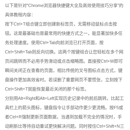
以下是针对“Chrome浏览器快捷键大全及高效使用技巧分享”的
具体教程内容：
按下Ctrl+T组合键立即创建新标签页，无需移动鼠标点击按
钮。这是最基础也是最常用的快捷方式之一，能显著加快多任
务处理速度。使用Ctrl+Tab向前浏览已打开页面，按
Ctrl+Shift+Tab则反向切换。这两个按键组合让您轻松在多个网
页间跳转而不必用手势滑动或点击缩略图。直接按Ctrl+W即可
瞬间关闭正在查看的页面，相比传统的叉号图标点击方式，键
盘操作更加高效省时。若误删了重要网页不要慌张，立刻按下
Ctrl+Shift+T就能恢复最近关闭的那个标签。
分别用Alt+Right和Alt+Left实现历史记录中的前后跳转。比起工
具栏上的箭头图标，键盘指令让手部动作更少更流畅。按F5或
者Ctrl+R强制更新页面数据，当遇到加载不完全的情况时，手
动刷新比等待自动重试更快解决问题。同时按住Ctrl+Shift+N三