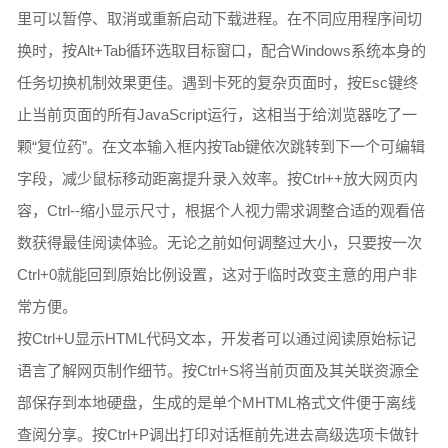
里可以暂停、取消或重新启动下载进程。在不同应用程序间切
换时，按Alt+Tab循环选取目标窗口，配合Windows系统本身的
任务切换机制效果更佳。遇到卡死的复杂页面时，按Esc键终
止当前页面的所有JavaScript运行，这相当于给浏览器吃了一
颗“复位药”。在文本输入框内按Tab键依次跳转到下一个可编辑
字段，减少鼠标移动距离提升录入效率。按Ctrl++放大网页内
容，Ctrl--缩小显示尺寸，根据个人视力需求调整合适的观看倍
数获得最佳阅读体验。无论之前如何调整过大小，只要按一次
Ctrl+0就能回到原始比例设置，这对于临时改变主意的用户非
常方便。
按Ctrl+U显示HTML代码文本，开发者可以通过阅读原始标记
语言了解网页制作细节。按Ctrl+S将当前页面及其关联资源全
部保存到本地硬盘，生成的是单个MHTML格式文件便于离线
查阅分享。按Ctrl+P调出打印对话框前先进去高级选项卡做针