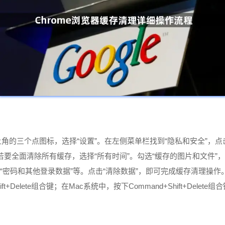
击右上角的三个点图标，选择“设置”。在左侧菜单栏找到“隐私和安全”，
”；若要全面清除所有缓存，选择“所有时间”。勾选“缓存的图片和文
录”“密码和其他登录数据”等。点击“清除数据”，即可完成缓存清理操作
hift+Delete组合键；在Mac系统中，按下Command+Shift+